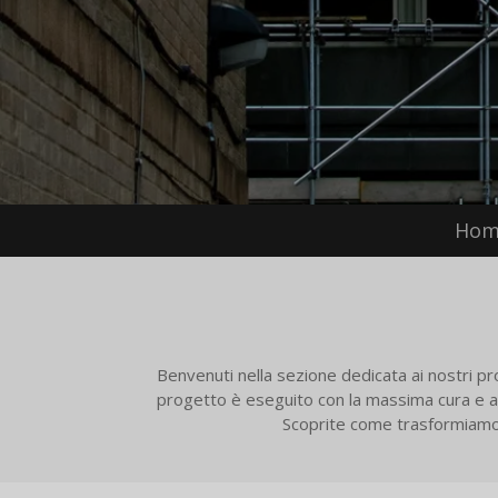
Hom
Benvenuti nella sezione dedicata ai nostri prog
progetto è eseguito con la massima cura e att
Scoprite come trasformiamo v