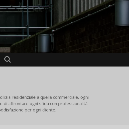
edilizia residenziale a quella commerciale, ogni
 di affrontare ogni sfida con professionalità.
ddisfazione per ogni cliente.