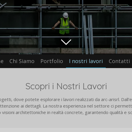
e
Chi Siamo
Portfolio
I nostri lavori
Contatti
Scopri i Nostri Lavori
etti, dove potete esplorare i lavori realizzati da arc-arisrl. Dall'
enzione ai dettagli. La nostra esperienza nel settore ci permette
isioni architettoniche in realtà concrete, garantendo qualità e so